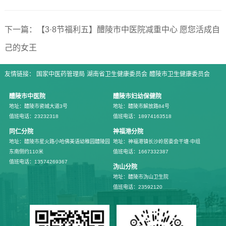
下一篇：【3·8节福利五】醴陵市中医院减重中心 愿您活成自
己的女王
友情链接：
国家中医药管理局
湖南省卫生健康委员会
醴陵市卫生健康委员会
醴陵市中医院
醴陵市妇幼保健院
地址：醴陵市瓷城大道3号
地址：醴陵市解放路84号
值班电话：23232318
值班电话：18974163518
同仁分院
神福港分院
地址：醴陵市星火路小哈佛美语幼稚园醴陵园
地址：神福港镇长沙岭居委会干塘·中组
东南侧约110米
值班电话：1667332387
值班电话：13574269367
沩山分院
地址：醴陵市沩山卫生院
值班电话：23592120