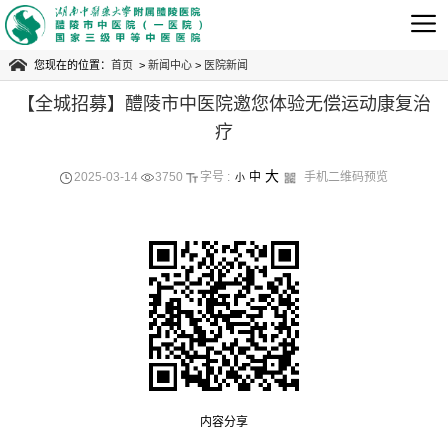
您现在的位置：
首页
>
新闻中心
>
医院新闻
【全城招募】醴陵市中医院邀您体验无偿运动康复治
预约电话
0731-23243600
疗
大
2025-03-14
3750
字号 :
中
手机二维码预览
小
急救电话
0731-23245120
内容分享