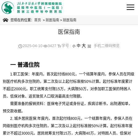
您现在的位置：
首页
>
就医指南
>
就医指南
医保指南
预约电话
0731-23243600
大
2025-04-10
3427
字号 :
中
手机二维码预览
小
急救电话
一 普通住院
0731-23245120
1.职工医保：年度内，首次起付线800元，一个结算年度内，参保人员在同级
别医疗机构多次住院的，第二次及以上起付标准按50%计算。起付标准年度累计
不超过2000元。职工统筹支付限15万，大病限50万，对参加职工医保的特困人
员、低保对象、返贫致贫人口取消最高支付限额。
需要准备的报销资料：医保电子凭证或身份证，疾病诊断书，出院通知单，
预交款收据。
2. 城乡居民医保:年度内，首次起付线800元，一个结算年度内，参保人员在
同级别医疗机构多次住院的，第二次及以上起付标准按50%计算。起付标准年度
累计不超过3000元。居民统筹支付限15万，大病限40万，对特困人员、低保对