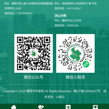
地址：醴陵市星火路小哈佛美语幼稚园醴陵园
地址：神福港镇长沙岭居委会干塘·中组
东南侧约110米
值班电话：1667332387
值班电话：13574269367
沩山分院
地址：醴陵市沩山卫生院
值班电话：23592120
微信公众号
微信小程序
Copyright © 2026
醴陵市中医院
All Rights Reserved.
湘ICP备15009207号
技
术支持：
火柴云