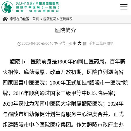
您现在的位置：
首页
>
医院概况
>
医院概况
医院简介
预约电话
0731-23243600
大
2025-04-10
6046
字号 :
中
手机二维码预览
小
急救电话
醴陵市中医院前身是1900年的同仁医药局，百年薪
0731-23245120
火相传、底蕴深厚。改革开放初期，医院位列湖南省
四家国营中医医院；2000年正式加挂“醴陵市一医院”院
牌；2016年顺利通过国家三级甲等中医医院评审；
2020年获批为湖南中医药大学附属醴陵医院；2024年
与醴陵市妇幼保健计划生育服务中心深度合并，正式
组建醴陵市中心医院医疗集团。作为醴陵市政府主办