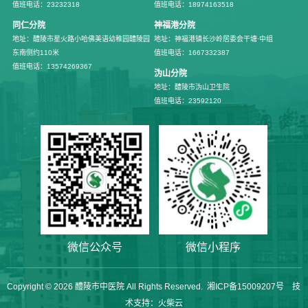
值班电话：23232318
值班电话：18974163518
同仁分院
神福港分院
地址：醴陵市星火路小哈佛美语幼稚园醴陵园
地址：神福港镇长沙岭居委会干塘·中组
东南侧约110米
值班电话：1667332387
值班电话：13574269367
沩山分院
地址：醴陵市沩山卫生院
值班电话：23592120
微信公众号
微信小程序
Copyright © 2026
醴陵市中医院
All Rights Reserved.
湘ICP备15009207号
技
术支持：
火柴云